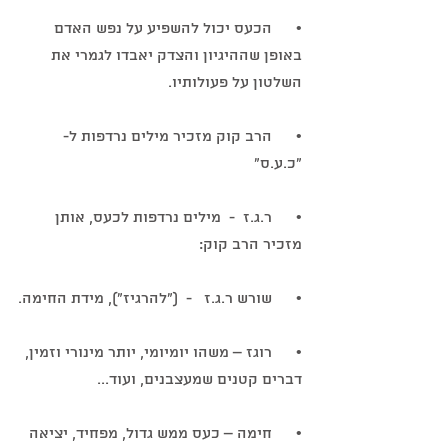
•      הכעס יכול להשפיע על נפש האדם 
באופן שההיגיון והצדק יאבדו לגמרי את 
השלטון על פעולותיו.
•      הרב קוק מזכיר מילים נרדפות ל- 
"כ.ע.ס"
•      ר.ג.ז  -  מילים נרדפות לכעס, אותן 
מזכיר הרב קוק:
•      שורש ר.ג.ז   -  ("להרגיז"), מידת החימה.
•      רוגז – משהו יומיומי, יותר מינורי וזמין, 
דברים קטנים שמעצבנים, ועוד...
•      חימה – כעס ממש גדול, מפחיד, יציאה 