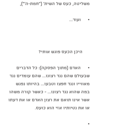
משליטה, כעס של השית' ("חמת-ה'"),
•      ועוד...
      היכן הכעס פוגש אותי?
•      האדם (מתוך הפסקה): כל הדברים 
שבעולם שהם נגד רצונו... שהם עומדים נגד 
מאווייו ונגד חפצו וטבעו... בהיותו נפגש 
במה שהוא נגד רצונו... - כאשר קורה משהו 
אשר אינו תואם את רצון האדם או את דעתו 
או את נטיותיו אזי הוא כועס.
•       