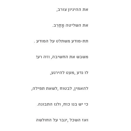
את ההיגיון צורב,
את השליטה מֳחֲרֵב.
תת-מודע משתלט על המודע .
משבש את החשיבה, וזה רע!
לו נדע ,מעט להירגע,
להאמין, לבטוח ,לשאת תפילה, 
כי יש בנו כוח, ולנו התבונה.
ואז השכל ,יגבר על החולשה