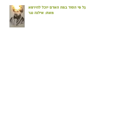
ועל פי הסוד במה האדם יוכל להירפא
מאת: אילנה נגר
זמן עכשווי דיוק עכשווי אילנה נגר-
052-6028511
חשיבות השיחה על ההישגים
טו בשבט הגיע - הנטיעה