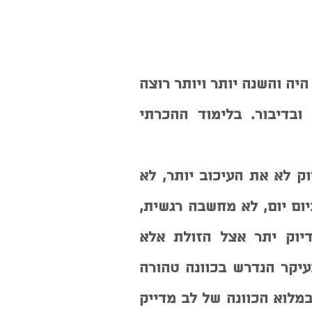
את ניצבת אחראית ומה שבשנה שעברה היה היה והשנה יותר ויותר רוצה 
להמשיך וללמוד לדייק במחשבה במעשה ובדיבור. בלימוד ההכרתי 
תיקון המחשבה בא ממיקוד   זה הזמן לבדוק לא את העיכוב יותר, לא 
מעניין אותנו יותר העומס, לא נחפש אותו ביום יום, לא מחשבה רגשית, 
מפוזרת, מעורבבת, שהאדם דרכה דורש דיוק יתר אצל הזולת אלא 
מחשבה הכרתית מחשבה נקייה ממוקדת בעיקר הנדרש בכוונה טהורה 
להבין מהות, להבין טוב מטוב, לעשות טוב  במלוא הכוונה של לב מדייק 