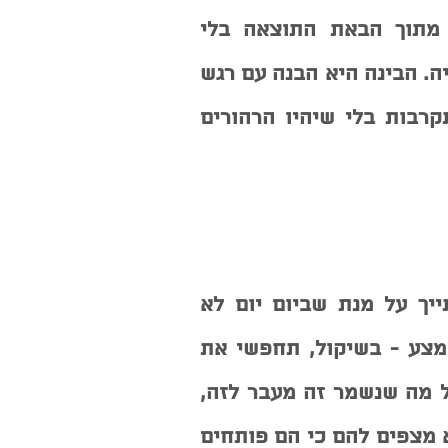
הכלים ההכרתיים מאפשרים את השיקול מתוך הבאת התוצאה בלי 
לשקול זמן רב. התוצאה מהבינה מגיעה מאליה. הבינה היא הבנה עם רגש 
לקיום התשובה והעשייה מגיעה מאותה התקרבות בלי שיהיו הרהורים 
את כלומדת ניצבת עם המאזניים על כפותייך על מנת שביום יום לא 
תפריזי ולא תחסירי אלא תלכי ותדייקי באמצע - בשיקול, תחפשי את 
המידה של כל דבר במעשה. זה לא נשאר על מה שנשמר זה מעבר לזה, 
כלי זה מביא אור אחר. מביאים תוצאות שלא מצפים להם כי הם פותחים 