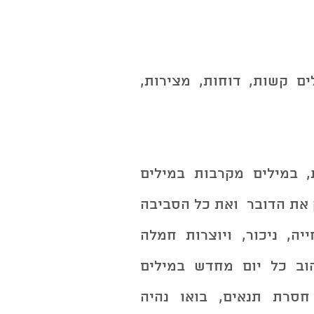
מתי דאגה לאדם הפכה את הדיבור ל-מילים קשות, דוחות, מצירות, 
אם נחזק את הנפש ונדבר במילים טובות, במילים מקרבות במילים 
אוהבות המביעות רגש טוב, מילים אלו מחזק את הדובר  ואת כל הסביבה 
כולה. מילים טובות מנקות שיפוטיות, דחייה, ניכור, ויוצרות חמלה 
מודעות הכרתית שדרכה ניתן לבחור לאהוב כל יום מחדש במילים 
אוהבות מקרבות חומלות. חמלה אהבה חסרת תנאים, בואו נהיה 