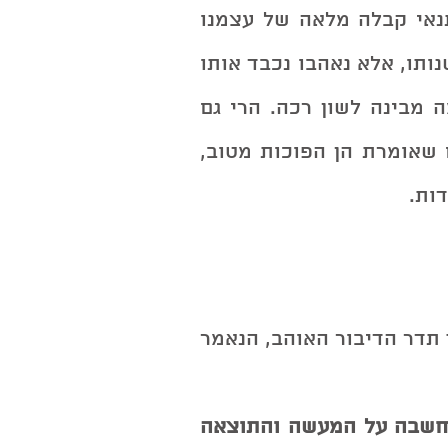
מסוגלים קודם כל לאהוב את עצמנו ללא תנאי קבלה מלאה של עצמנו 
ואחר כך את זולתנו מבלי לרצות כל הזמן לשנותו, אלא נאהבו נכבד אותו 
כבריאה ונאמר זאת במילים אוהבות. הנשמה מבינה לשון רכה. הרי גם 
ה-אמה יולדתנו מתכוונת לטובה אך המילים שאומרת הן הפוכות מטוב, 
ות.
יש כוח למילה הנאמרת בפה, כוח מרפא דרך תדר הדיבור האוהב, הנאמר 
כלי שמביא שמחה, אחריות אישית דרך המחשבה על המעשה והתוצאה 