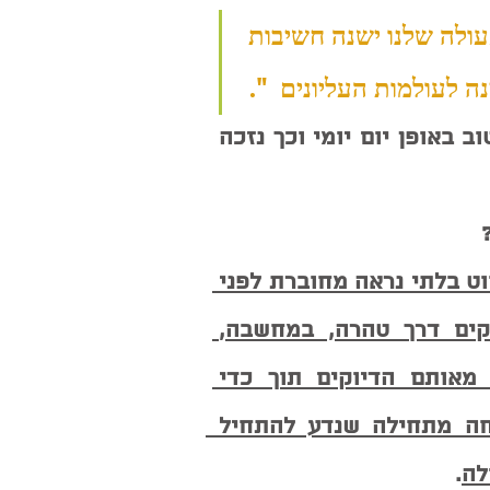
ולה שלנו ישנה חשיבות 
ה לעולמות העליונים  ".
ממחשבה טובה אנו יכולים לפעול במעשה טוב באופן יום יומי וכך נזכה 
 
נזכור את המהות הפנימית אשר מחוברת בחוט בלתי נראה מחוברת לפני 
הקב"ה תפקידה ללמד אותנו להיות מדייקים דרך טהרה, במחשבה, 
במעשה, ובדיבור, כשחיבור הלב מתעורר מאותם הדיוקים תוך כדי 
התקרבות אליו ואפילו במעט אז נדע שמחה מתחילה שנדע להתחיל  
לה
.